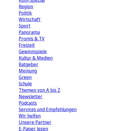
Köln-Spezial
Region
Politik
Wirtschaft
Sport
Panorama
Promis & TV
Freizeit
Gewinnspiele
Kultur & Medien
Ratgeber
Meinung
Green
Schule
Themen von A bis Z
Newsletter
Podcasts
Services und Empfehlungen
Wir helfen
Unsere Partner
E-Paper lesen