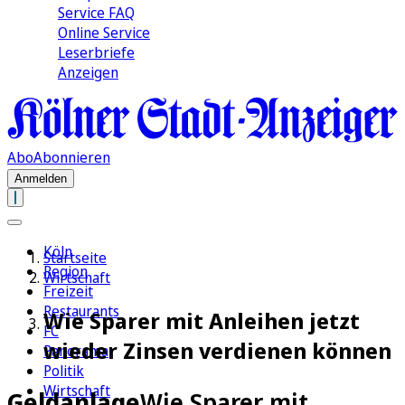
Service FAQ
Online Service
Leserbriefe
Anzeigen
Abo
Abonnieren
Anmelden
Köln
Startseite
Region
Wirtschaft
Freizeit
Restaurants
Wie Sparer mit Anleihen jetzt
FC
wieder Zinsen verdienen können
Panorama
Politik
Wirtschaft
Geldanlage
Wie Sparer mit