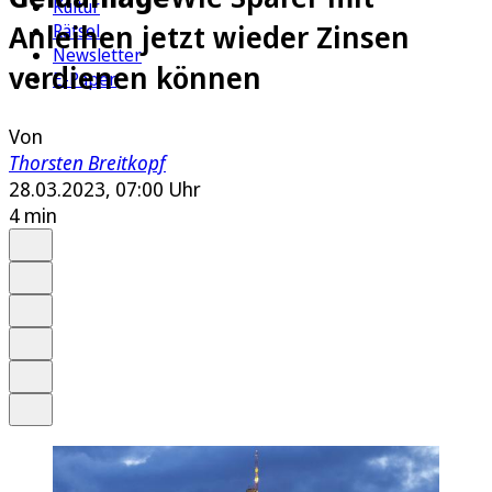
Kultur
Anleihen jetzt wieder Zinsen
Rätsel
Newsletter
verdienen können
E-Paper
Von
Thorsten Breitkopf
28.03.2023, 07:00 Uhr
4 min
Auf Google bevorzugen
Anhören
Schrift
Merken
Drucken
Teilen