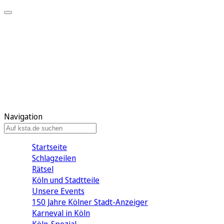
Mein KStA
Meine Artikel
Meine Region
Meine Newsletter
Mein KStA PLUS
Mein E-Paper
Navigation
Startseite
Schlagzeilen
Rätsel
Köln und Stadtteile
Unsere Events
150 Jahre Kölner Stadt-Anzeiger
Karneval in Köln