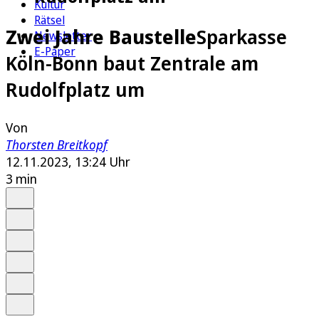
Kultur
Rätsel
Zwei Jahre Baustelle
Sparkasse
Newsletter
E-Paper
Köln-Bonn baut Zentrale am
Rudolfplatz um
Von
Thorsten Breitkopf
12.11.2023, 13:24 Uhr
3 min
Auf Google bevorzugen
Anhören
Schrift
Merken
Drucken
Teilen