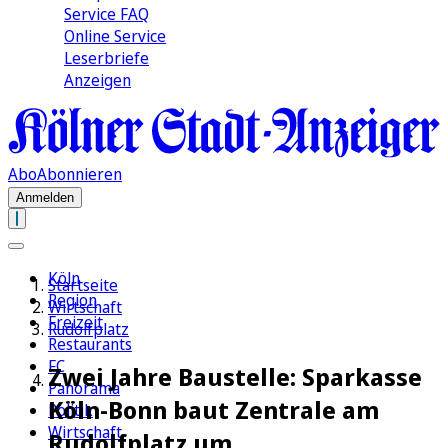
Service FAQ
Online Service
Leserbriefe
Anzeigen
Abo
Abonnieren
Anmelden
Köln
Startseite
Region
Wirtschaft
Freizeit
Rudolfplatz
Restaurants
FC
Zwei Jahre Baustelle: Sparkasse
Panorama
Köln-Bonn baut Zentrale am
Politik
Wirtschaft
Rudolfplatz um