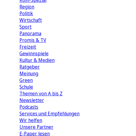
Köln-Spezial
Region
Politik
Wirtschaft
Sport
Panorama
Promis & TV
Freizeit
Gewinnspiele
Kultur & Medien
Ratgeber
Meinung
Green
Schule
Themen von A bis Z
Newsletter
Podcasts
Services und Empfehlungen
Wir helfen
Unsere Partner
E-Paper lesen