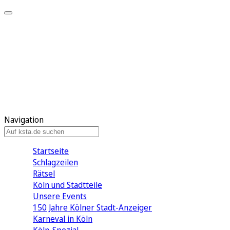
Mein KStA
Meine Artikel
Meine Region
Meine Newsletter
Mein KStA PLUS
Mein E-Paper
Navigation
Startseite
Schlagzeilen
Rätsel
Köln und Stadtteile
Unsere Events
150 Jahre Kölner Stadt-Anzeiger
Karneval in Köln