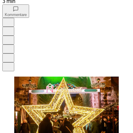
3 min
Kommentare
Auf Google bevorzugen
Anhören
Schrift
Merken
Drucken
Teilen