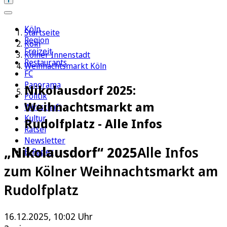
Köln
Startseite
Region
Köln
Freizeit
Kölner Innenstadt
Restaurants
Weihnachtsmarkt Köln
FC
Panorama
Nikolausdorf 2025:
Politik
Weihnachtsmarkt am
Wirtschaft
Kultur
Rudolfplatz - Alle Infos
Rätsel
Newsletter
„Nikolausdorf“ 2025
Alle Infos
E-Paper
zum Kölner Weihnachtsmarkt am
Rudolfplatz
16.12.2025, 10:02 Uhr