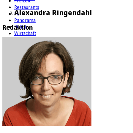
Freizeit
Restaurants
Alexandra Ringendahl
FC
Panorama
Redaktion
Politik
Wirtschaft
Kultur
Rätsel
Newsletter
E-Paper