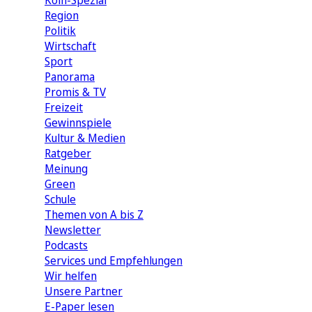
Köln-Spezial
Region
Politik
Wirtschaft
Sport
Panorama
Promis & TV
Freizeit
Gewinnspiele
Kultur & Medien
Ratgeber
Meinung
Green
Schule
Themen von A bis Z
Newsletter
Podcasts
Services und Empfehlungen
Wir helfen
Unsere Partner
E-Paper lesen