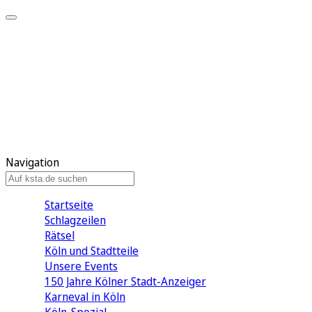
Mein KStA
Meine Artikel
Meine Region
Meine Newsletter
Mein KStA PLUS
Mein E-Paper
Navigation
Startseite
Schlagzeilen
Rätsel
Köln und Stadtteile
Unsere Events
150 Jahre Kölner Stadt-Anzeiger
Karneval in Köln