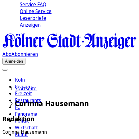
Service FAQ
Online Service
Leserbriefe
Anzeigen
Abo
Abonnieren
Anmelden
Köln
Region
Startseite
Freizeit
Restaurants
Corinna Hausemann
FC
Panorama
Redaktion
Politik
Wirtschaft
Corinna Hausemann
Kultur