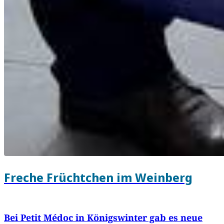
Freche Früchtchen im Weinberg
Bei Petit Médoc in Königswinter gab es neue