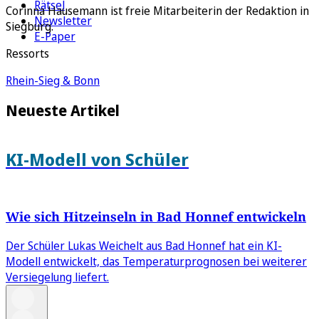
Rätsel
Corinna Hausemann ist freie Mitarbeiterin der Redaktion in
Newsletter
Siegburg.
E-Paper
Ressorts
Rhein-Sieg & Bonn
Neueste Artikel
KI-Modell von Schüler
Wie sich Hitzeinseln in Bad Honnef entwickeln
Der Schüler Lukas Weichelt aus Bad Honnef hat ein KI-
Modell entwickelt, das Temperaturprognosen bei weiterer
Versiegelung liefert.