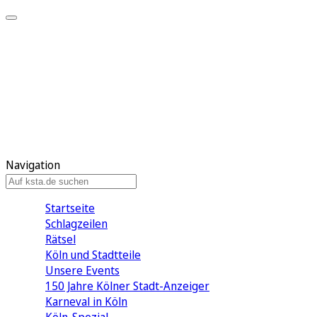
Mein KStA
Meine Artikel
Meine Region
Meine Newsletter
Mein KStA PLUS
Mein E-Paper
Navigation
Startseite
Schlagzeilen
Rätsel
Köln und Stadtteile
Unsere Events
150 Jahre Kölner Stadt-Anzeiger
Karneval in Köln