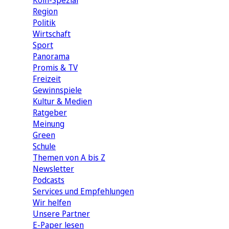
Köln-Spezial
Region
Politik
Wirtschaft
Sport
Panorama
Promis & TV
Freizeit
Gewinnspiele
Kultur & Medien
Ratgeber
Meinung
Green
Schule
Themen von A bis Z
Newsletter
Podcasts
Services und Empfehlungen
Wir helfen
Unsere Partner
E-Paper lesen