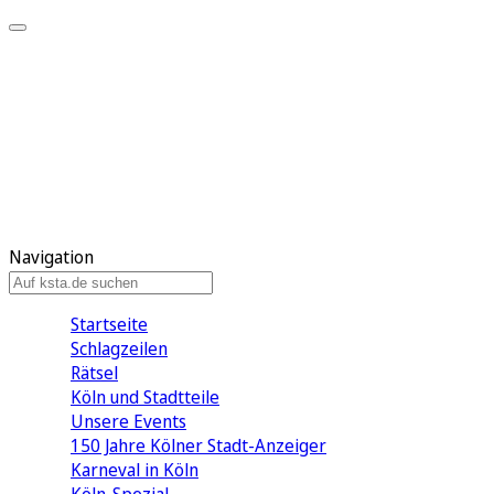
Mein KStA
Meine Artikel
Meine Region
Meine Newsletter
Mein KStA PLUS
Mein E-Paper
Navigation
Startseite
Schlagzeilen
Rätsel
Köln und Stadtteile
Unsere Events
150 Jahre Kölner Stadt-Anzeiger
Karneval in Köln