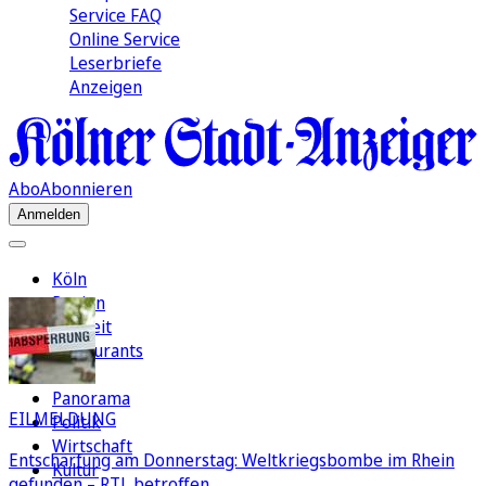
Service FAQ
Online Service
Leserbriefe
Anzeigen
Abo
Abonnieren
Anmelden
Köln
Region
Freizeit
Restaurants
FC
Panorama
EILMELDUNG
Politik
Wirtschaft
Entschärfung am Donnerstag: Weltkriegsbombe im Rhein
Kultur
gefunden – RTL betroffen