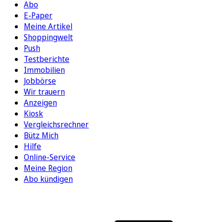
Abo
E-Paper
Meine Artikel
Shoppingwelt
Push
Testberichte
Immobilien
Jobbörse
Wir trauern
Anzeigen
Kiosk
Vergleichsrechner
Bütz Mich
Hilfe
Online-Service
Meine Region
Abo kündigen
FOLGEN SIE UNS
ENTDECKEN SIE UNSERE APP