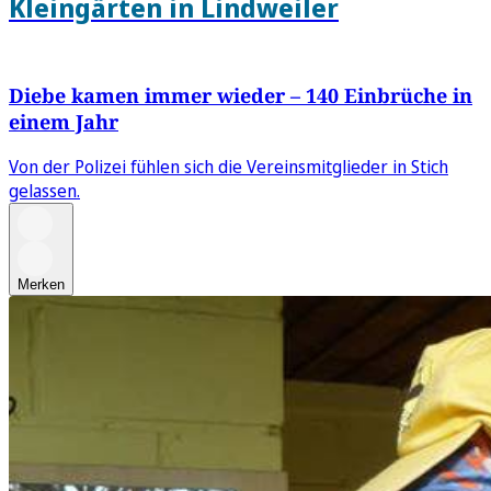
Kleingärten in Lindweiler
Diebe kamen immer wieder – 140 Einbrüche in
einem Jahr
Von der Polizei fühlen sich die Vereinsmitglieder in Stich
gelassen.
Merken