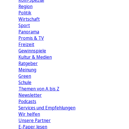
Köln-Spezial
Region
Politik
Wirtschaft
Sport
Panorama
Promis & TV
Freizeit
Gewinnspiele
Kultur & Medien
Ratgeber
Meinung
Green
Schule
Themen von A bis Z
Newsletter
Podcasts
Services und Empfehlungen
Wir helfen
Unsere Partner
E-Paper lesen