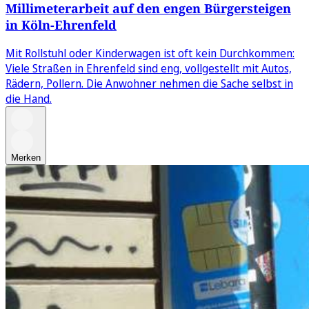
Millimeterarbeit auf den engen Bürgersteigen
in Köln-Ehrenfeld
Mit Rollstuhl oder Kinderwagen ist oft kein Durchkommen:
Viele Straßen in Ehrenfeld sind eng, vollgestellt mit Autos,
Rädern, Pollern. Die Anwohner nehmen die Sache selbst in
die Hand.
Merken