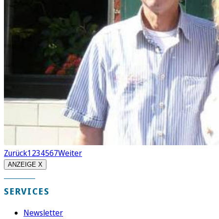
Zurück
1
2
3
4
5
6
7
Weiter
ANZEIGE X
SERVICES
Newsletter