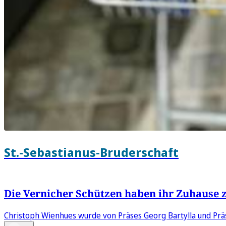
St.-Sebastianus-Bruderschaft
Die Vernicher Schützen haben ihr Zuhause 
Christoph Wienhues wurde von Präses Georg Bartylla und Prä