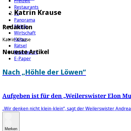
Freizeit
Restaurants
Katrin Krause
FC
Panorama
Redaktion
Politik
Wirtschaft
Kultur
Katrin Krause
Rätsel
Neueste Artikel
Newsletter
E-Paper
Nach „Höhle der Löwen“
Aufgeben ist für den „Weilerswister Elon M
„Wir denken nicht klein-klein“, sagt der Weilerswister Andre
Merken