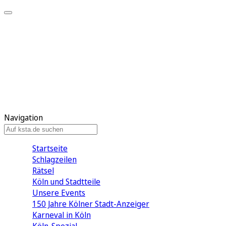
Mein KStA
Meine Artikel
Meine Region
Meine Newsletter
Mein KStA PLUS
Mein E-Paper
Navigation
Startseite
Schlagzeilen
Rätsel
Köln und Stadtteile
Unsere Events
150 Jahre Kölner Stadt-Anzeiger
Karneval in Köln