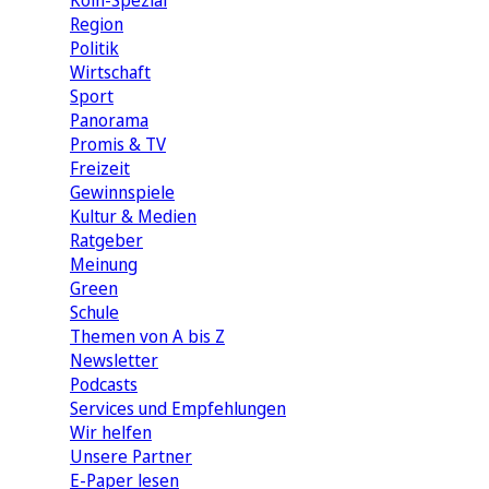
Köln-Spezial
Region
Politik
Wirtschaft
Sport
Panorama
Promis & TV
Freizeit
Gewinnspiele
Kultur & Medien
Ratgeber
Meinung
Green
Schule
Themen von A bis Z
Newsletter
Podcasts
Services und Empfehlungen
Wir helfen
Unsere Partner
E-Paper lesen