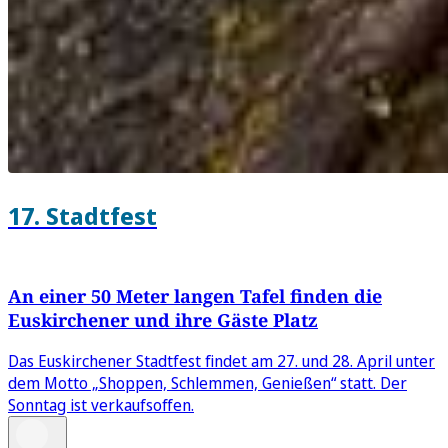
17. Stadtfest
An einer 50 Meter langen Tafel finden die
Euskirchener und ihre Gäste Platz
Das Euskirchener Stadtfest findet am 27. und 28. April unter
dem Motto „Shoppen, Schlemmen, Genießen“ statt. Der
Sonntag ist verkaufsoffen.