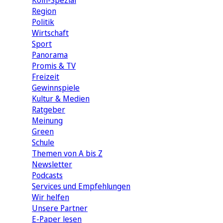
Köln-Spezial
Region
Politik
Wirtschaft
Sport
Panorama
Promis & TV
Freizeit
Gewinnspiele
Kultur & Medien
Ratgeber
Meinung
Green
Schule
Themen von A bis Z
Newsletter
Podcasts
Services und Empfehlungen
Wir helfen
Unsere Partner
E-Paper lesen