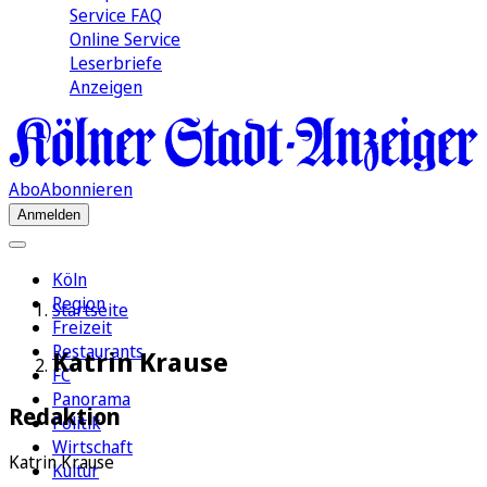
Service FAQ
Online Service
Leserbriefe
Anzeigen
Abo
Abonnieren
Anmelden
Köln
Region
Startseite
Freizeit
Restaurants
Katrin Krause
FC
Panorama
Redaktion
Politik
Wirtschaft
Katrin Krause
Kultur