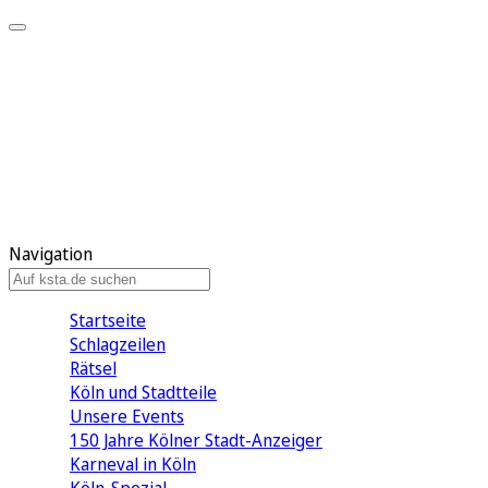
Mein KStA
Meine Artikel
Meine Region
Meine Newsletter
Mein KStA PLUS
Mein E-Paper
Navigation
Startseite
Schlagzeilen
Rätsel
Köln und Stadtteile
Unsere Events
150 Jahre Kölner Stadt-Anzeiger
Karneval in Köln