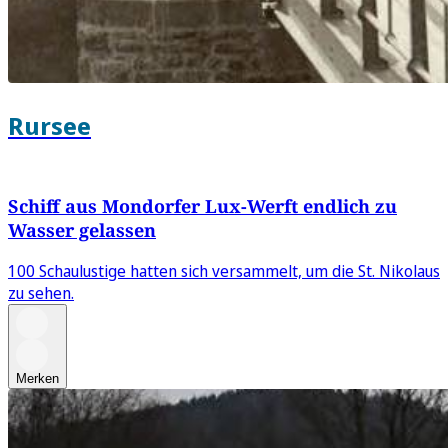
Rursee
Schiff aus Mondorfer Lux-Werft endlich zu
Wasser gelassen
100 Schaulustige hatten sich versammelt, um die St. Nikolaus
zu sehen.
Merken