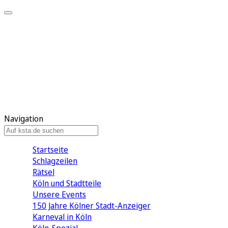
Mein KStA
Meine Artikel
Meine Region
Meine Newsletter
Mein KStA PLUS
Mein E-Paper
Navigation
Startseite
Schlagzeilen
Rätsel
Köln und Stadtteile
Unsere Events
150 Jahre Kölner Stadt-Anzeiger
Karneval in Köln