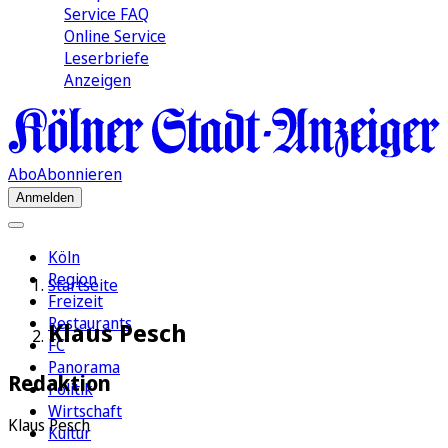
Service FAQ
Online Service
Leserbriefe
Anzeigen
Abo
Abonnieren
Anmelden
Köln
Region
Startseite
Freizeit
Restaurants
Klaus Pesch
FC
Panorama
Redaktion
Politik
Wirtschaft
Klaus Pesch
Kultur