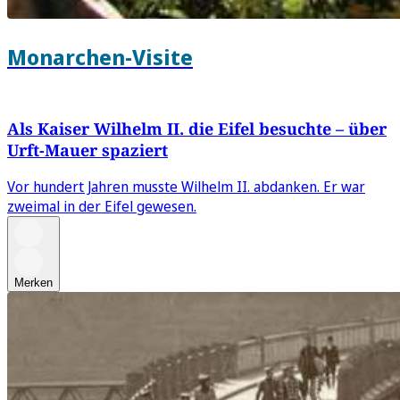
Monarchen-Visite
Als Kaiser Wilhelm II. die Eifel besuchte – über
Urft-Mauer spaziert
Vor hundert Jahren musste Wilhelm II. abdanken. Er war
zweimal in der Eifel gewesen.
Merken