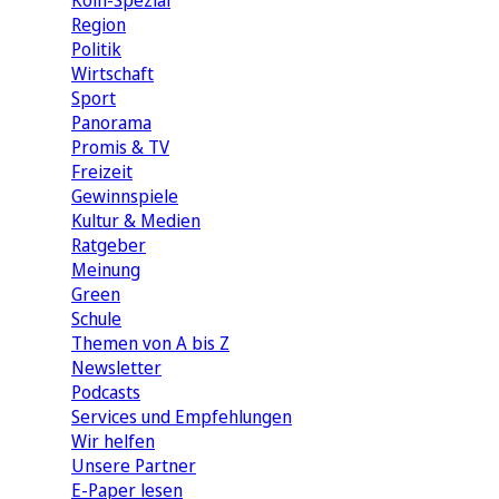
Köln-Spezial
Region
Politik
Wirtschaft
Sport
Panorama
Promis & TV
Freizeit
Gewinnspiele
Kultur & Medien
Ratgeber
Meinung
Green
Schule
Themen von A bis Z
Newsletter
Podcasts
Services und Empfehlungen
Wir helfen
Unsere Partner
E-Paper lesen