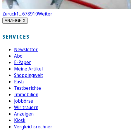
Zurück
1
…
6
7
8
9
10
Weiter
ANZEIGE X
SERVICES
Newsletter
Abo
E-Paper
Meine Artikel
Shoppingwelt
Push
Testberichte
Immobilien
Jobbörse
Wir trauern
Anzeigen
Kiosk
Vergleichsrechner