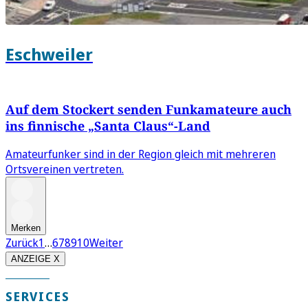
Eschweiler
Auf dem Stockert senden Funkamateure auch
ins finnische „Santa Claus“-Land
Amateurfunker sind in der Region gleich mit mehreren
Ortsvereinen vertreten.
Merken
Zurück
1
…
6
7
8
9
10
Weiter
ANZEIGE X
SERVICES