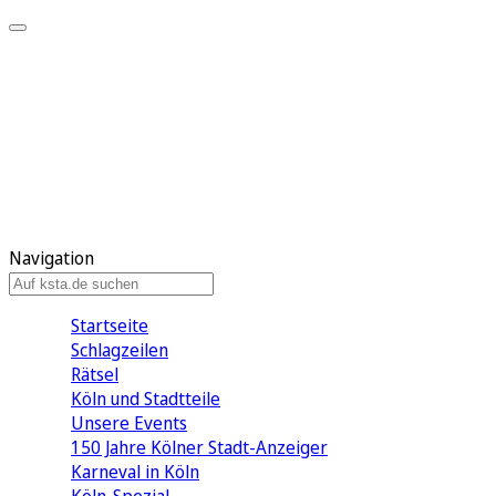
Mein KStA
Meine Artikel
Meine Region
Meine Newsletter
Mein KStA PLUS
Mein E-Paper
Navigation
Startseite
Schlagzeilen
Rätsel
Köln und Stadtteile
Unsere Events
150 Jahre Kölner Stadt-Anzeiger
Karneval in Köln