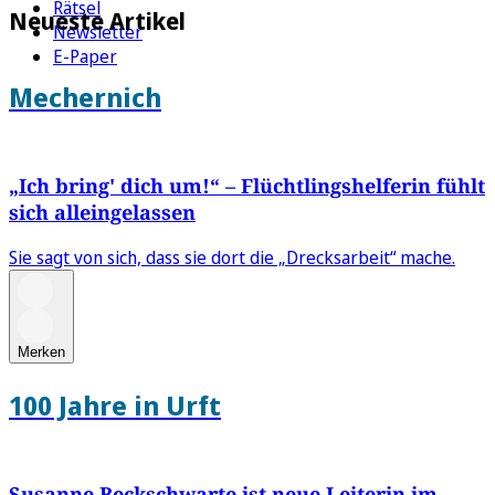
Rätsel
Neueste Artikel
Newsletter
E-Paper
Mechernich
„Ich bring' dich um!“ – Flüchtlingshelferin fühlt
sich alleingelassen
Sie sagt von sich, dass sie dort die „Drecksarbeit“ mache.
Merken
100 Jahre in Urft
Susanne Beckschwarte ist neue Leiterin im