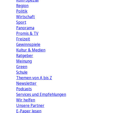
Köln-Spezial
Region
Politik
Wirtschaft
Sport
Panorama
Promis & TV
Freizeit
Gewinnspiele
Kultur & Medien
Ratgeber
Meinung
Green
Schule
Themen von A bis Z
Newsletter
Podcasts
Services und Empfehlungen
Wir helfen
Unsere Partner
E-Paper lesen