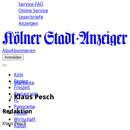
Service FAQ
Online Service
Leserbriefe
Anzeigen
Abo
Abonnieren
Anmelden
Köln
Region
Startseite
Freizeit
Restaurants
Klaus Pesch
FC
Panorama
Redaktion
Politik
Wirtschaft
Klaus Pesch
Kultur