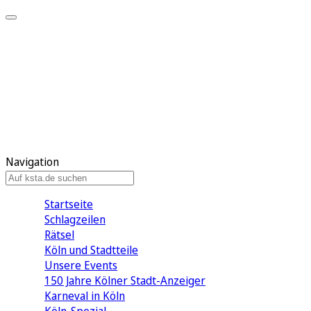
Mein KStA
Meine Artikel
Meine Region
Meine Newsletter
Mein KStA PLUS
Mein E-Paper
Navigation
Startseite
Schlagzeilen
Rätsel
Köln und Stadtteile
Unsere Events
150 Jahre Kölner Stadt-Anzeiger
Karneval in Köln