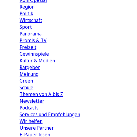
Köln-Spezial
Region
Politik
Wirtschaft
Sport
Panorama
Promis & TV
Freizeit
Gewinnspiele
Kultur & Medien
Ratgeber
Meinung
Green
Schule
Themen von A bis Z
Newsletter
Podcasts
Services und Empfehlungen
Wir helfen
Unsere Partner
E-Paper lesen