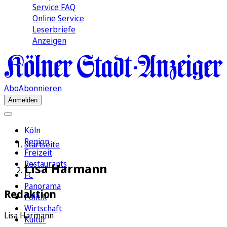
Service FAQ
Online Service
Leserbriefe
Anzeigen
Abo
Abonnieren
Anmelden
Köln
Region
Startseite
Freizeit
Restaurants
Lisa Harmann
FC
Panorama
Redaktion
Politik
Wirtschaft
Lisa Harmann
Kultur