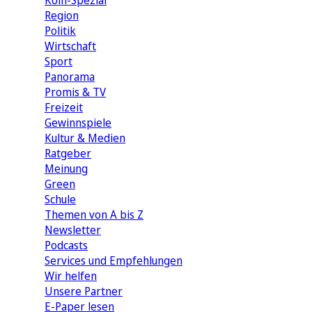
Köln-Spezial
Region
Politik
Wirtschaft
Sport
Panorama
Promis & TV
Freizeit
Gewinnspiele
Kultur & Medien
Ratgeber
Meinung
Green
Schule
Themen von A bis Z
Newsletter
Podcasts
Services und Empfehlungen
Wir helfen
Unsere Partner
E-Paper lesen