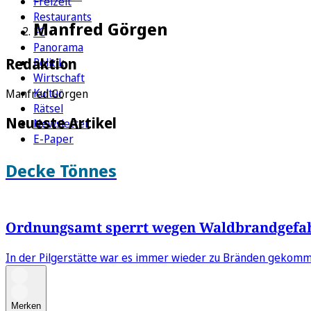
Freizeit
Restaurants
Manfred Görgen
FC
Panorama
Redaktion
Politik
Wirtschaft
Kultur
Manfred Görgen
Rätsel
Neueste Artikel
Newsletter
E-Paper
Decke Tönnes
Ordnungsamt sperrt wegen Waldbrandgefahr
In der Pilgerstätte war es immer wieder zu Bränden gekomm
Merken