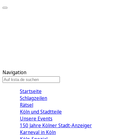
Mein KStA
Meine Artikel
Meine Region
Meine Newsletter
Mein KStA PLUS
Mein E-Paper
Navigation
Startseite
Schlagzeilen
Rätsel
Köln und Stadtteile
Unsere Events
150 Jahre Kölner Stadt-Anzeiger
Karneval in Köln