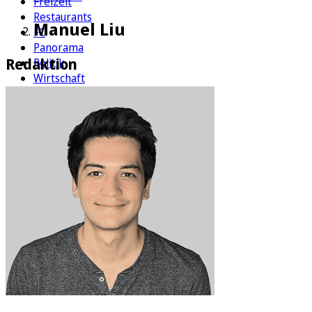
Freizeit
Restaurants
Manuel Liu
FC
Panorama
Redaktion
Politik
Wirtschaft
Kultur
Rätsel
Newsletter
E-Paper