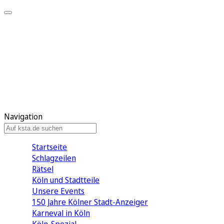
Mein KStA
Meine Artikel
Meine Region
Meine Newsletter
Mein KStA PLUS
Mein E-Paper
Navigation
Startseite
Schlagzeilen
Rätsel
Köln und Stadtteile
Unsere Events
150 Jahre Kölner Stadt-Anzeiger
Karneval in Köln