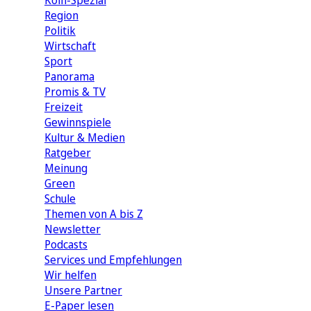
Köln-Spezial
Region
Politik
Wirtschaft
Sport
Panorama
Promis & TV
Freizeit
Gewinnspiele
Kultur & Medien
Ratgeber
Meinung
Green
Schule
Themen von A bis Z
Newsletter
Podcasts
Services und Empfehlungen
Wir helfen
Unsere Partner
E-Paper lesen