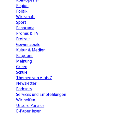
Köln-Spezial
Region
Politik
Wirtschaft
Sport
Panorama
Promis & TV
Freizeit
Gewinnspiele
Kultur & Medien
Ratgeber
Meinung
Green
Schule
Themen von A bis Z
Newsletter
Podcasts
Services und Empfehlungen
Wir helfen
Unsere Partner
E-Paper lesen