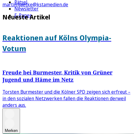
Rätsel
martin.gaetke@kstamedien.de
Newsletter
E-Paper
Neueste Artikel
Reaktionen auf Kölns Olympia-
Votum
Freude bei Burmester, Kritik von Grüner
Jugend und Häme im Netz
Torsten Burmester und die Kölner SPD zeigen sich erfreut –
in den sozialen Netzwerken fallen die Reaktionen derweil
anders aus.
Merken