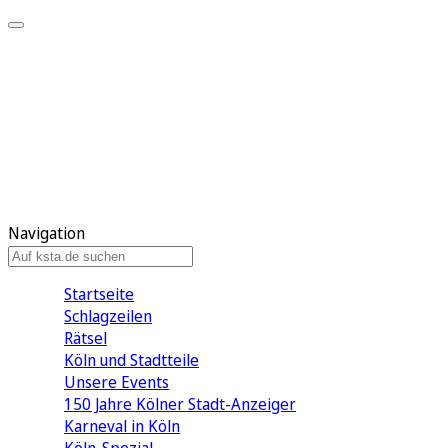
Mein KStA
Meine Artikel
Meine Region
Meine Newsletter
Mein KStA PLUS
Mein E-Paper
Navigation
Startseite
Schlagzeilen
Rätsel
Köln und Stadtteile
Unsere Events
150 Jahre Kölner Stadt-Anzeiger
Karneval in Köln