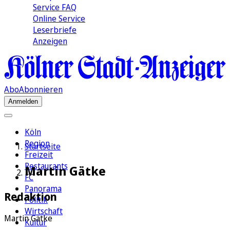
Service FAQ
Online Service
Leserbriefe
Anzeigen
Abo
Abonnieren
Anmelden
Köln
Region
Startseite
Freizeit
Restaurants
Martin Gätke
FC
Panorama
Redaktion
Politik
Wirtschaft
Martin Gätke
Kultur