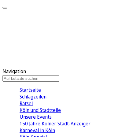
Mein KStA
Meine Artikel
Meine Region
Meine Newsletter
Mein KStA PLUS
Mein E-Paper
Navigation
Startseite
Schlagzeilen
Rätsel
Köln und Stadtteile
Unsere Events
150 Jahre Kölner Stadt-Anzeiger
Karneval in Köln