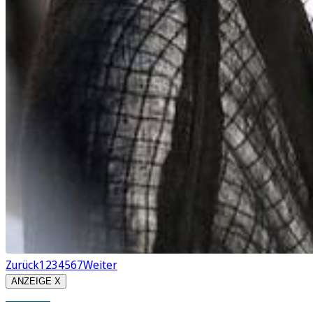
Zurück
1
2
3
4
5
6
7
Weiter
ANZEIGE X