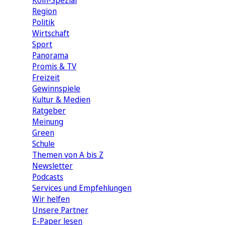
Köln-Spezial
Region
Politik
Wirtschaft
Sport
Panorama
Promis & TV
Freizeit
Gewinnspiele
Kultur & Medien
Ratgeber
Meinung
Green
Schule
Themen von A bis Z
Newsletter
Podcasts
Services und Empfehlungen
Wir helfen
Unsere Partner
E-Paper lesen