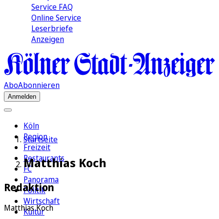
Service FAQ
Online Service
Leserbriefe
Anzeigen
Abo
Abonnieren
Anmelden
Köln
Region
Startseite
Freizeit
Restaurants
Matthias Koch
FC
Panorama
Redaktion
Politik
Wirtschaft
Matthias Koch
Kultur