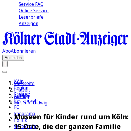
Service FAQ
Online Service
Leserbriefe
Anzeigen
Abo
Abonnieren
Anmelden
Köln
Startseite
Region
Freizeit
Freizeit
Ausflug
Restaurants
Museum Ludwig
FC
Panorama
Museen für Kinder rund um Köln:
Politik
15 Orte, die der ganzen Familie
Wirtschaft