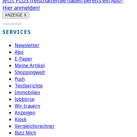
Jetzt PLUS freischalten
Sie haben bereits ein Abo?
Hier anmelden!
ANZEIGE X
SERVICES
Newsletter
Abo
E-Paper
Meine Artikel
Shoppingwelt
Push
Testberichte
Immobilien
Jobbörse
Wir trauern
Anzeigen
Kiosk
Vergleichsrechner
Bütz Mich