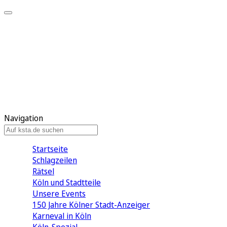
Mein KStA
Meine Artikel
Meine Region
Meine Newsletter
Mein KStA PLUS
Mein E-Paper
Navigation
Startseite
Schlagzeilen
Rätsel
Köln und Stadtteile
Unsere Events
150 Jahre Kölner Stadt-Anzeiger
Karneval in Köln