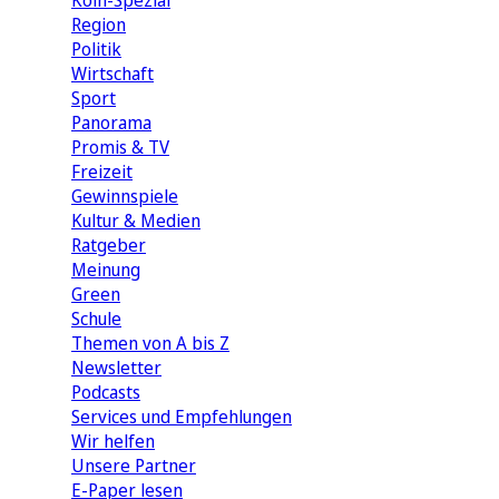
Köln-Spezial
Region
Politik
Wirtschaft
Sport
Panorama
Promis & TV
Freizeit
Gewinnspiele
Kultur & Medien
Ratgeber
Meinung
Green
Schule
Themen von A bis Z
Newsletter
Podcasts
Services und Empfehlungen
Wir helfen
Unsere Partner
E-Paper lesen