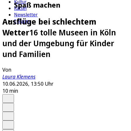
Kultur
Spaß machen
Rätsel
Newsletter
Ausflüge bei schlechtem
E-Paper
Wetter
16 tolle Museen in Köln
und der Umgebung für Kinder
und Familien
Von
Laura Klemens
10.06.2026, 13:50 Uhr
10 min
Auf Google bevorzugen
Anhören
Schrift
Merken