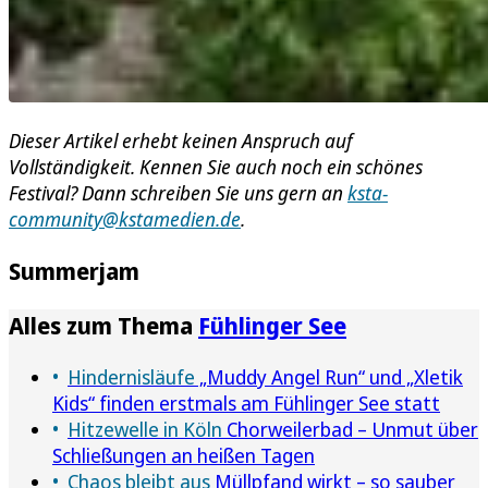
Dieser Artikel erhebt keinen Anspruch auf
Vollständigkeit. Kennen Sie auch noch ein schönes
Festival? Dann schreiben Sie uns gern an
ksta-
community@kstamedien.de
.
Summerjam
Alles zum Thema
Fühlinger See
Hindernisläufe
„Muddy Angel Run“ und „Xletik
Kids“ finden erstmals am Fühlinger See statt
Hitzewelle in Köln
Chorweilerbad – Unmut über
Schließungen an heißen Tagen
Chaos bleibt aus
Müllpfand wirkt – so sauber