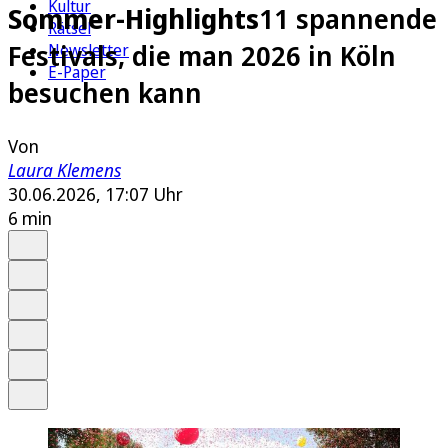
Kultur
Sommer-Highlights
11 spannende
Rätsel
Festivals, die man 2026 in Köln
Newsletter
E-Paper
besuchen kann
Von
Laura Klemens
30.06.2026, 17:07 Uhr
6 min
Auf Google bevorzugen
Anhören
Schrift
Merken
Drucken
Teilen