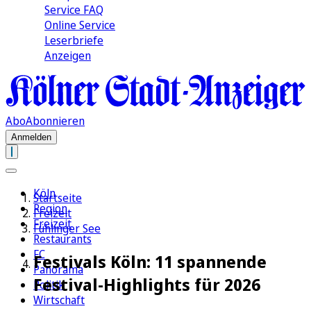
Service FAQ
Online Service
Leserbriefe
Anzeigen
Abo
Abonnieren
Anmelden
Köln
Startseite
Region
Freizeit
Freizeit
Fühlinger See
Restaurants
FC
Festivals Köln: 11 spannende
Panorama
Festival-Highlights für 2026
Politik
Wirtschaft