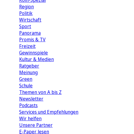
Köln-Spezial
Region
Politik
Wirtschaft
Sport
Panorama
Promis & TV
Freizeit
Gewinnspiele
Kultur & Medien
Ratgeber
Meinung
Green
Schule
Themen von A bis Z
Newsletter
Podcasts
Services und Empfehlungen
Wir helfen
Unsere Partner
E-Paper lesen