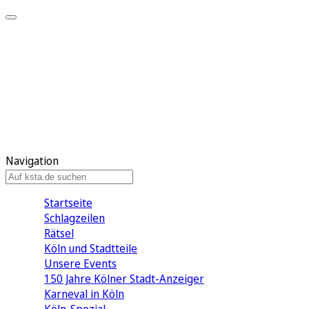
Mein KStA
Meine Artikel
Meine Region
Meine Newsletter
Mein KStA PLUS
Mein E-Paper
Navigation
Startseite
Schlagzeilen
Rätsel
Köln und Stadtteile
Unsere Events
150 Jahre Kölner Stadt-Anzeiger
Karneval in Köln