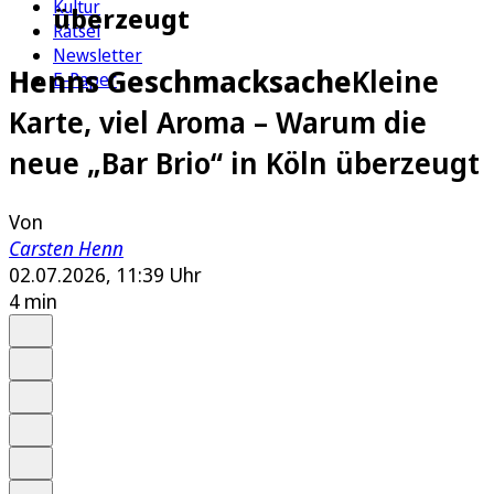
Kultur
überzeugt
Rätsel
Newsletter
Henns Geschmacksache
Kleine
E-Paper
Karte, viel Aroma – Warum die
neue „Bar Brio“ in Köln überzeugt
Von
Carsten Henn
02.07.2026, 11:39 Uhr
4 min
Auf Google bevorzugen
Anhören
Schrift
Merken
Drucken
Teilen