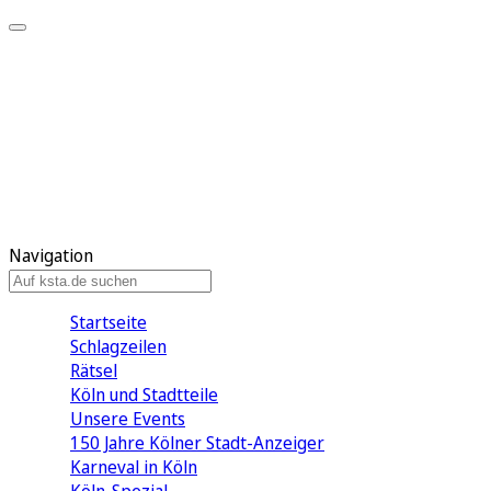
Mein KStA
Meine Artikel
Meine Region
Meine Newsletter
Mein KStA PLUS
Mein E-Paper
Navigation
Startseite
Schlagzeilen
Rätsel
Köln und Stadtteile
Unsere Events
150 Jahre Kölner Stadt-Anzeiger
Karneval in Köln