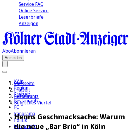
Service FAQ
Online Service
Leserbriefe
Anzeigen
Abo
Abonnieren
Anmelden
Köln
Startseite
Region
Freizeit
Freizeit
Restaurants
Restaurants
Belgisches Viertel
FC
Panorama
Henns Geschmacksache: Warum
Politik
die neue „Bar Brio“ in Köln
Wirtschaft