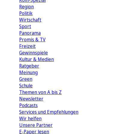
Köln-Spezial
Region
Politik
Wirtschaft
Sport
Panorama
Promis & TV
Freizeit
Gewinnspiele
Kultur & Medien
Ratgeber
Meinung
Green
Schule
Themen von A bis Z
Newsletter
Podcasts
Services und Empfehlungen
Wir helfen
Unsere Partner
E-Paper lesen