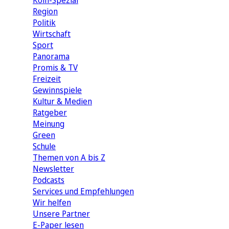
Köln-Spezial
Region
Politik
Wirtschaft
Sport
Panorama
Promis & TV
Freizeit
Gewinnspiele
Kultur & Medien
Ratgeber
Meinung
Green
Schule
Themen von A bis Z
Newsletter
Podcasts
Services und Empfehlungen
Wir helfen
Unsere Partner
E-Paper lesen