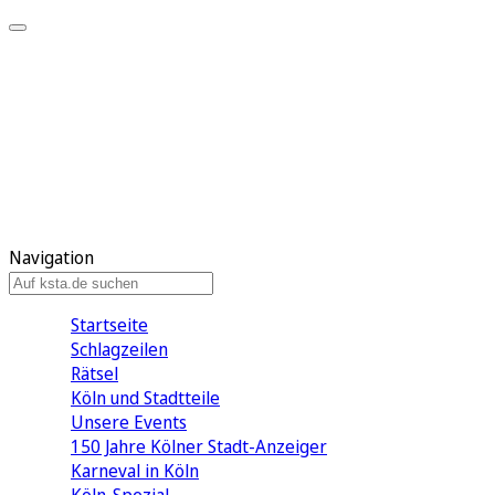
Mein KStA
Meine Artikel
Meine Region
Meine Newsletter
Mein KStA PLUS
Mein E-Paper
Navigation
Startseite
Schlagzeilen
Rätsel
Köln und Stadtteile
Unsere Events
150 Jahre Kölner Stadt-Anzeiger
Karneval in Köln