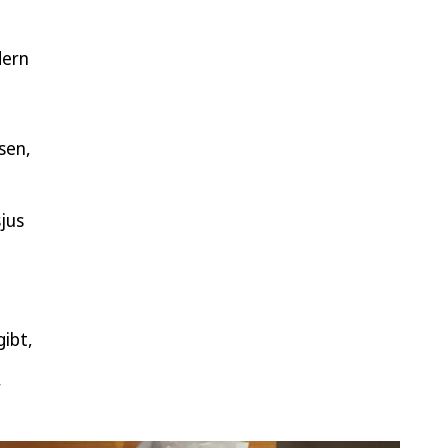
dern
sen,
jus
gibt,
r