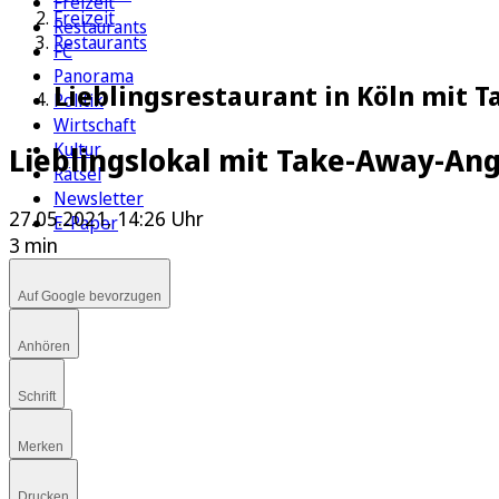
Freizeit
Freizeit
Restaurants
Restaurants
FC
Panorama
Lieblingsrestaurant in Köln mit 
Politik
Wirtschaft
Kultur
Lieblingslokal mit Take-Away-An
Rätsel
Newsletter
27.05.2021, 14:26 Uhr
E-Paper
3 min
Auf Google bevorzugen
Anhören
Schrift
Merken
Drucken