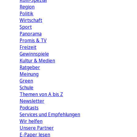
Köln-Spezial
Region
Politik
Wirtschaft
Sport
Panorama
Promis & TV
Freizeit
Gewinnspiele
Kultur & Medien
Ratgeber
Meinung
Green
Schule
Themen von A bis Z
Newsletter
Podcasts
Services und Empfehlungen
Wir helfen
Unsere Partner
E-Paper lesen