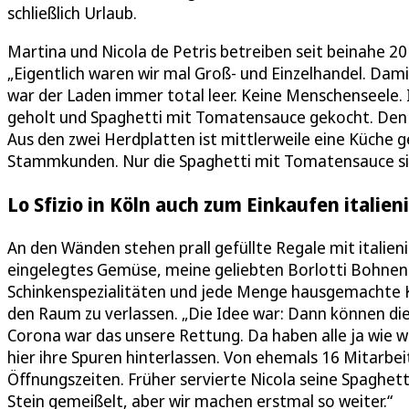
schließlich Urlaub.
Martina und Nicola de Petris betreiben seit beinahe 2
„Eigentlich waren wir mal Groß- und Einzelhandel. Dami
war der Laden immer total leer. Keine Menschenseele. 
geholt und Spaghetti mit Tomatensauce gekocht. Den z
Aus den zwei Herdplatten ist mittlerweile eine Küche
Stammkunden. Nur die Spaghetti mit Tomatensauce si
Lo Sfizio in Köln auch zum Einkaufen italieni
An den Wänden stehen prall gefüllte Regale mit italieni
eingelegtes Gemüse, meine geliebten Borlotti Bohnen. 
Schinkenspezialitäten und jede Menge hausgemachte Kö
den Raum zu verlassen. „Die Idee war: Dann können di
Corona war das unsere Rettung. Da haben alle ja wie wi
hier ihre Spuren hinterlassen. Von ehemals 16 Mitarbeit
Öffnungszeiten. Früher servierte Nicola seine Spaghetti 
Stein gemeißelt, aber wir machen erstmal so weiter.“