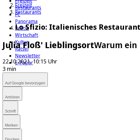
Freizeit
Freizeit
Restaurants
Restaurants
FC
Panorama
Lo Sfizio: Italienisches Restaura
Politik
Wirtschaft
Kultur
Julia Floß' Lieblingsort
Warum ein B
Rätsel
Newsletter
22.10.2021, 10:15 Uhr
E-Paper
3 min
Auf Google bevorzugen
Anhören
Schrift
Merken
Drucken