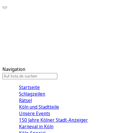
Mein KStA
Meine Artikel
Meine Region
Meine Newsletter
Mein KStA PLUS
Mein E-Paper
Navigation
Startseite
Schlagzeilen
Rätsel
Köln und Stadtteile
Unsere Events
150 Jahre Kölner Stadt-Anzeiger
Karneval in Köln