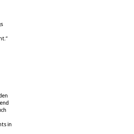
gs
t.“
nden
rend
uch
hts in