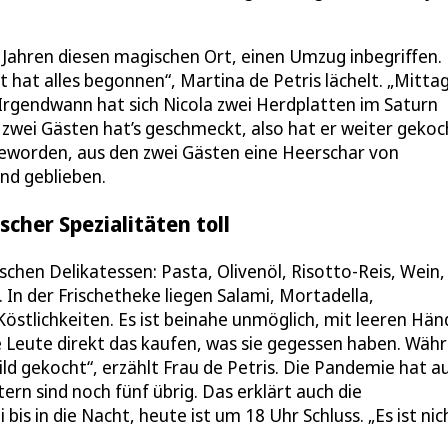
0 Jahren diesen magischen Ort, einen Umzug inbegriffen.
t hat alles begonnen“, Martina de Petris lächelt. „Mitta
Irgendwann hat sich Nicola zwei Herdplatten im Saturn
wei Gästen hat’s geschmeckt, also hat er weiter gekoch
 geworden, aus den zwei Gästen eine Heerschar von
nd geblieben.
scher Spezialitäten toll
schen Delikatessen: Pasta, Olivenöl, Risotto-Reis, Wein,
In der Frischetheke liegen Salami, Mortadella,
stlichkeiten. Es ist beinahe unmöglich, mit leeren Hä
e Leute direkt das kaufen, was sie gegessen haben. Wäh
ld gekocht“, erzählt Frau de Petris. Die Pandemie hat a
ern sind noch fünf übrig. Das erklärt auch die
bis in die Nacht, heute ist um 18 Uhr Schluss. „Es ist nic