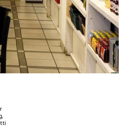
r
g,
tti