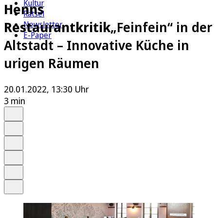
Kultur
Henns
Rätsel
Restaurantkritik
„Feinfein“ in der
Newsletter
E-Paper
Altstadt – Innovative Küche in
urigen Räumen
20.01.2022, 13:30 Uhr
3 min
Auf Google bevorzugen
Anhören
Schrift
Merken
Drucken
Teilen