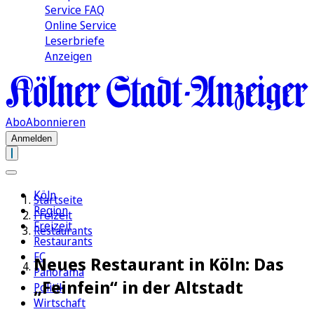
Service FAQ
Online Service
Leserbriefe
Anzeigen
Abo
Abonnieren
Anmelden
Köln
Startseite
Region
Freizeit
Freizeit
Restaurants
Restaurants
FC
Neues Restaurant in Köln: Das
Panorama
„Feinfein“ in der Altstadt
Politik
Wirtschaft