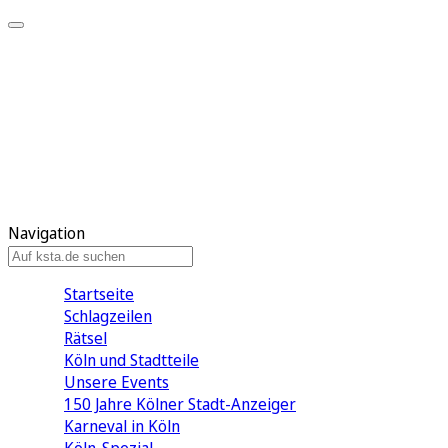
Mein KStA
Meine Artikel
Meine Region
Meine Newsletter
Mein KStA PLUS
Mein E-Paper
Navigation
Startseite
Schlagzeilen
Rätsel
Köln und Stadtteile
Unsere Events
150 Jahre Kölner Stadt-Anzeiger
Karneval in Köln