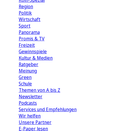
Köln-Spezial
Region
Politik
Wirtschaft
Sport
Panorama
Promis & TV
Freizeit
Gewinnspiele
Kultur & Medien
Ratgeber
Meinung
Green
Schule
Themen von A bis Z
Newsletter
Podcasts
Services und Empfehlungen
Wir helfen
Unsere Partner
E-Paper lesen