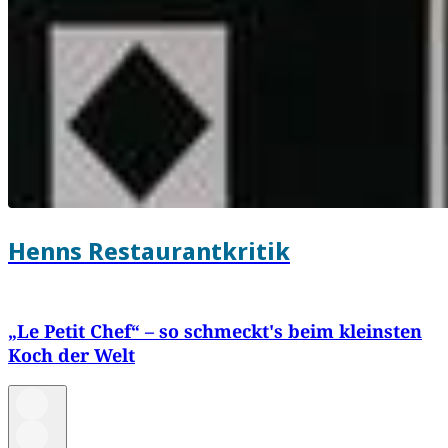
Henns Restaurantkritik
„Le Petit Chef“ – so schmeckt's beim kleinsten
Koch der Welt