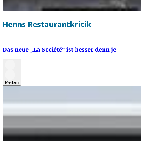
Henns Restaurantkritik
Das neue „La Société“ ist besser denn je
Merken