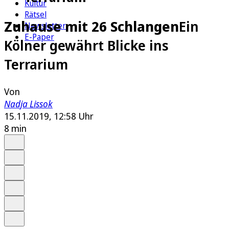
Kultur
Rätsel
Zuhause mit 26 Schlangen
Ein
Newsletter
E-Paper
Kölner gewährt Blicke ins
Terrarium
Von
Nadja Lissok
15.11.2019, 12:58 Uhr
8 min
Auf Google bevorzugen
Anhören
Schrift
Merken
Drucken
Teilen