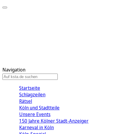
Mein KStA
Meine Artikel
Meine Region
Meine Newsletter
Mein KStA PLUS
Mein E-Paper
Navigation
Startseite
Schlagzeilen
Rätsel
Köln und Stadtteile
Unsere Events
150 Jahre Kölner Stadt-Anzeiger
Karneval in Köln