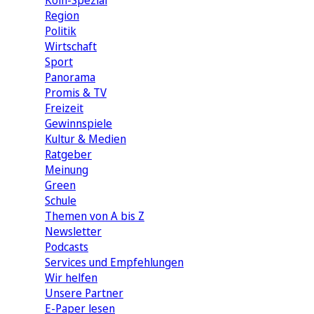
Köln-Spezial
Region
Politik
Wirtschaft
Sport
Panorama
Promis & TV
Freizeit
Gewinnspiele
Kultur & Medien
Ratgeber
Meinung
Green
Schule
Themen von A bis Z
Newsletter
Podcasts
Services und Empfehlungen
Wir helfen
Unsere Partner
E-Paper lesen