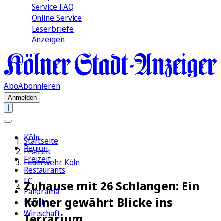
Service FAQ
Online Service
Leserbriefe
Anzeigen
Abo
Abonnieren
Anmelden
Köln
Startseite
Region
Freizeit
Freizeit
Feuerwehr Köln
Restaurants
FC
Zuhause mit 26 Schlangen: Ein
Panorama
Kölner gewährt Blicke ins
Politik
Wirtschaft
Terrarium