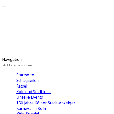
Mein KStA
Meine Artikel
Meine Region
Meine Newsletter
Mein KStA PLUS
Mein E-Paper
Navigation
Startseite
Schlagzeilen
Rätsel
Köln und Stadtteile
Unsere Events
150 Jahre Kölner Stadt-Anzeiger
Karneval in Köln