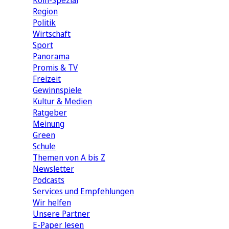
Köln-Spezial
Region
Politik
Wirtschaft
Sport
Panorama
Promis & TV
Freizeit
Gewinnspiele
Kultur & Medien
Ratgeber
Meinung
Green
Schule
Themen von A bis Z
Newsletter
Podcasts
Services und Empfehlungen
Wir helfen
Unsere Partner
E-Paper lesen