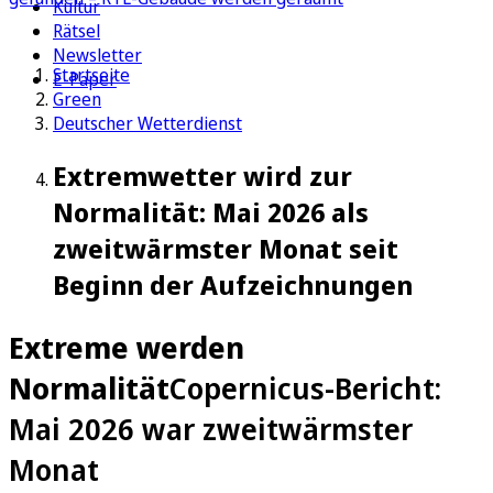
Kultur
Rätsel
Newsletter
Startseite
E-Paper
Green
Deutscher Wetterdienst
Extremwetter wird zur
Normalität: Mai 2026 als
zweitwärmster Monat seit
Beginn der Aufzeichnungen
Extreme werden
Normalität
Copernicus-Bericht:
Mai 2026 war zweitwärmster
Monat