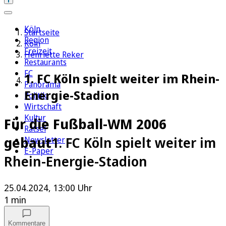
Köln
Startseite
Region
Köln
Freizeit
Henriette Reker
Restaurants
FC
1. FC Köln spielt weiter im Rhein-
Panorama
Energie-Stadion
Politik
Wirtschaft
Kultur
Für die Fußball-WM 2006
Rätsel
gebaut
1. FC Köln spielt weiter im
Newsletter
E-Paper
Rhein-Energie-Stadion
25.04.2024, 13:00 Uhr
1 min
Kommentare