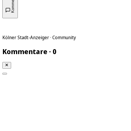
Kommentare
Kölner Stadt-Anzeiger · Community
Kommentare · 0
Mein KStA
Meine Artikel
Meine Region
Meine Newsletter
Mein KStA PLUS
Mein E-Paper