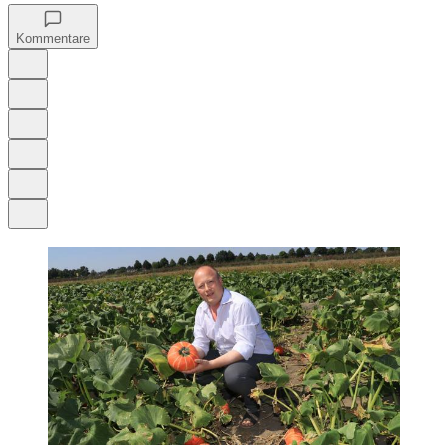
Kommentare
Auf Google bevorzugen
Anhören
Schrift
Merken
Drucken
Teilen