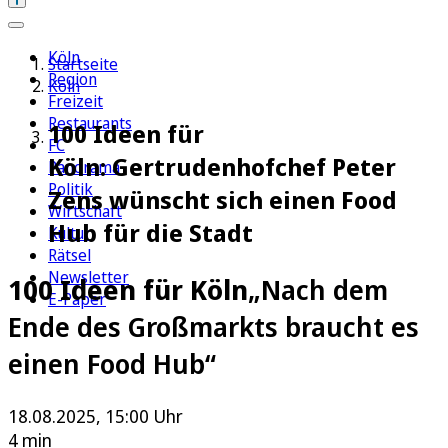
Köln
Startseite
Region
Köln
Freizeit
Restaurants
100 Ideen für
FC
Köln: Gertrudenhofchef Peter
Panorama
Politik
Zens wünscht sich einen Food
Wirtschaft
Hub für die Stadt
Kultur
Rätsel
Newsletter
100 Ideen für Köln
„Nach dem
E-Paper
Ende des Großmarkts braucht es
einen Food Hub“
18.08.2025, 15:00 Uhr
4 min