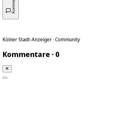
Kommentare
Kölner Stadt-Anzeiger · Community
Kommentare · 0
Mein KStA
Meine Artikel
Meine Region
Meine Newsletter
Mein KStA PLUS
Mein E-Paper