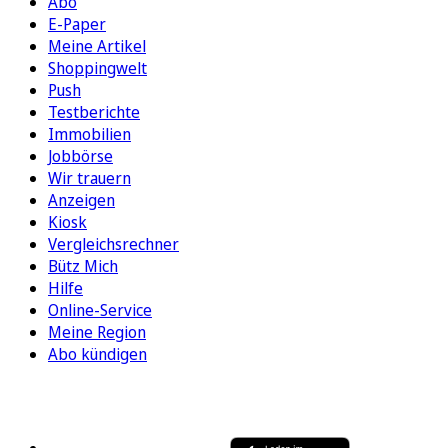
Abo
E-Paper
Meine Artikel
Shoppingwelt
Push
Testberichte
Immobilien
Jobbörse
Wir trauern
Anzeigen
Kiosk
Vergleichsrechner
Bütz Mich
Hilfe
Online-Service
Meine Region
Abo kündigen
FOLGEN SIE UNS
ENTDECKEN SIE UNSERE APP