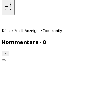
Kommentare
Kölner Stadt-Anzeiger · Community
Kommentare · 0
Mein KStA
Meine Artikel
Meine Region
Meine Newsletter
Mein KStA PLUS
Mein E-Paper