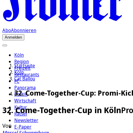
Abo
Abonnieren
Anmelden
Köln
Region
Startseite
Freizeit
Köln
Restaurants
Cat Ballou
FC
Panorama
32. Come-Together-Cup: Promi-Ki
Politik
Wirtschaft
Kultur
32. Come-Together-Cup in Köln
Pr
Rätsel
Newsletter
Von
E-Paper
Marcel Schwamborn