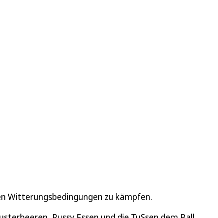
den Witterungsbedingungen zu kämpfen.
usterbeeren, Pussy Essen und die TuSsen dem Ball