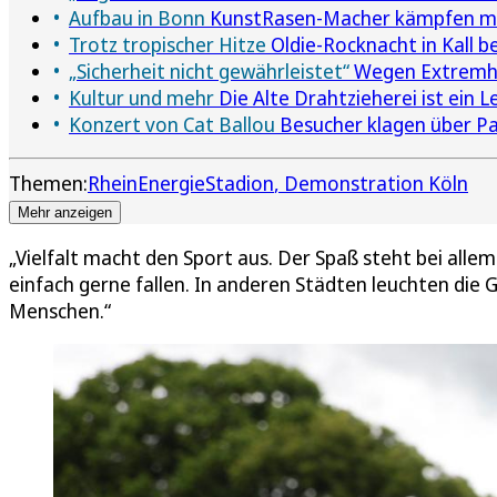
Aufbau in Bonn
KunstRasen-Macher kämpfen mit
Trotz tropischer Hitze
Oldie-Rocknacht in Kall b
„Sicherheit nicht gewährleistet“
Wegen Extremhit
Kultur und mehr
Die Alte Drahtzieherei ist ein
Konzert von Cat Ballou
Besucher klagen über P
Themen:
RheinEnergieStadion
Demonstration Köln
Mehr anzeigen
„Vielfalt macht den Sport aus. Der Spaß steht bei allem
einfach gerne fallen. In anderen Städten leuchten die
Menschen.“