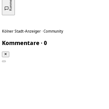
Kommentare
Kölner Stadt-Anzeiger · Community
Kommentare · 0
Mein KStA
Meine Artikel
Meine Region
Meine Newsletter
Mein KStA PLUS
Mein E-Paper