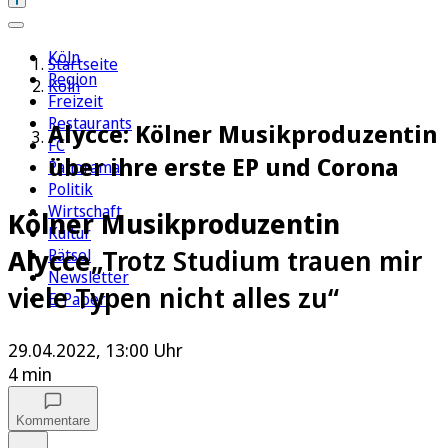
Köln
Startseite
Region
Köln
Freizeit
Restaurants
Alycce: Kölner Musikproduzentin
FC
über ihre erste EP und Corona
Panorama
Politik
Wirtschaft
Kölner Musikproduzentin
Kultur
Alycce
„Trotz Studium trauen mir
Rätsel
Newsletter
viele Typen nicht alles zu“
E-Paper
29.04.2022, 13:00 Uhr
4 min
Kommentare
Auf Google bevorzugen