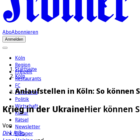
Abo
Abonnieren
Anmelden
Köln
Region
Startseite
Freizeit
Köln
Restaurants
FC
Anlaufstellen in Köln: So können 
Panorama
Politik
Wirtschaft
Krieg in der Ukraine
Hier können S
Kultur
Rätsel
Von
Newsletter
Dirk Riße
,
E-Paper