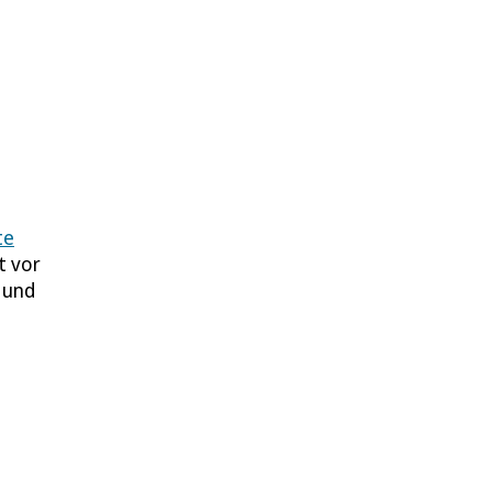
te
t vor
 und