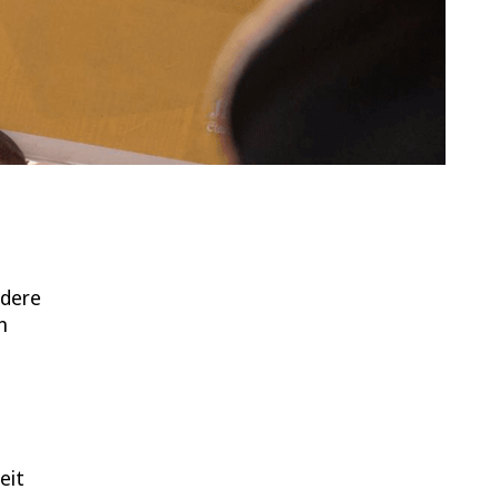
dere
n
eit