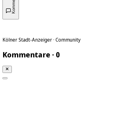
Kommentare
Kölner Stadt-Anzeiger · Community
Kommentare · 0
Mein KStA
Meine Artikel
Meine Region
Meine Newsletter
Mein KStA PLUS
Mein E-Paper