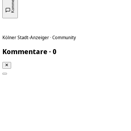
Kommentare
Kölner Stadt-Anzeiger · Community
Kommentare · 0
Mein KStA
Meine Artikel
Meine Region
Meine Newsletter
Mein KStA PLUS
Mein E-Paper