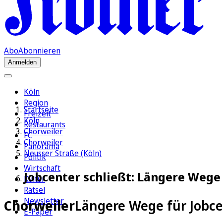
Abo
Abonnieren
Anmelden
Köln
Region
Startseite
Freizeit
Köln
Restaurants
Chorweiler
FC
Chorweiler
Panorama
Neusser Straße (Köln)
Politik
Wirtschaft
Jobcenter schließt: Längere Wege
Kultur
Rätsel
Newsletter
Chorweiler
Längere Wege für Jobc
E-Paper