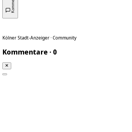
Kommentare
Kölner Stadt-Anzeiger · Community
Kommentare · 0
Mein KStA
Meine Artikel
Meine Region
Meine Newsletter
Mein KStA PLUS
Mein E-Paper