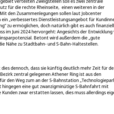
gebiet verteilten Zweigstellen soll es zwei zentrale
utz für die rechte Rheinseite, einen weiteren in der
ln. Mit den Zusammenlegungen sollen laut Jobcenter
ein „verbessertes Dienstleistungsangebot für Kundinn
 zu ermöglichen, doch natürlich gibt es auch finanziel
ss im Juni 2024 hervorgeht: Angesichts der Entwicklung
Einsparpotenzial. Betont wird außerdem die „gute
die Nähe zu Stadtbahn- und S-Bahn-Haltestellen.
dies dennoch, dass sie künftig deutlich mehr Zeit für d
ezirk zentral gelegenen Athener Ring ist aus den
, für den Weg zum an der S-Bahnstation „Technologiepar
t hingegen eine gut zwanzigminütige S-Bahnfahrt mit
 Kunden zwar erstatten lassen, dies muss allerdings eig