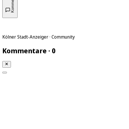
Kommentare
Kölner Stadt-Anzeiger · Community
Kommentare · 0
Mein KStA
Meine Artikel
Meine Region
Meine Newsletter
Mein KStA PLUS
Mein E-Paper