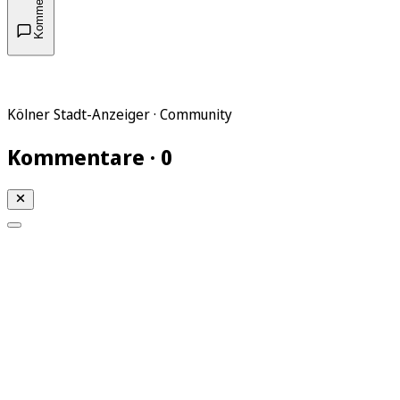
Kommentare
Kölner Stadt-Anzeiger · Community
Kommentare · 0
Mein KStA
Meine Artikel
Meine Region
Meine Newsletter
Mein KStA PLUS
Mein E-Paper