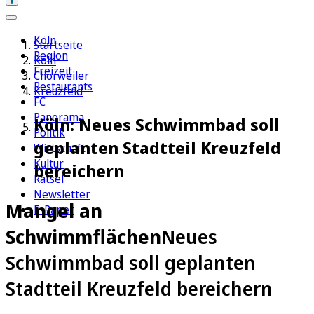
Köln
Startseite
Region
Köln
Freizeit
Chorweiler
Restaurants
Kreuzfeld
FC
Panorama
Köln: Neues Schwimmbad soll
Politik
geplanten Stadtteil Kreuzfeld
Wirtschaft
Kultur
bereichern
Rätsel
Newsletter
Mangel an
E-Paper
Schwimmflächen
Neues
Schwimmbad soll geplanten
Stadtteil Kreuzfeld bereichern