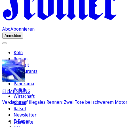
Abo
Abonnieren
Anmelden
Köln
Region
Freizeit
Restaurants
FC
Panorama
Politik
EILMELDUNG
Wirtschaft
Verdacht auf illegales Rennen: Zwei Tote bei schwerem Motorr
Kultur
Rätsel
Newsletter
E-Paper
Startseite