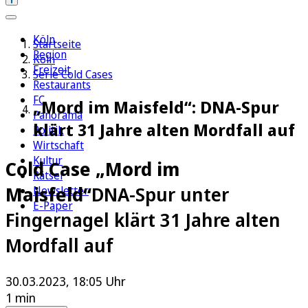
Köln
Startseite
Region
Köln
Freizeit
Serie Cold Cases
Restaurants
FC
„Mord im Maisfeld“: DNA-Spur
Panorama
klärt 31 Jahre alten Mordfall auf
Politik
Wirtschaft
Kultur
Cold Case „Mord im
Rätsel
Maisfeld“
DNA-Spur unter
Newsletter
E-Paper
Fingernagel klärt 31 Jahre alten
Mordfall auf
30.03.2023, 18:05 Uhr
1 min