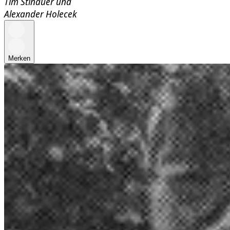
Tim Stinauer
und
Alexander Holecek
Merken