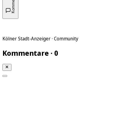
Kommentare
Kölner Stadt-Anzeiger · Community
Kommentare · 0
Mein KStA
Meine Artikel
Meine Region
Meine Newsletter
Mein KStA PLUS
Mein E-Paper