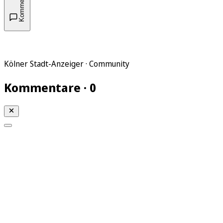
Kommentare
Kölner Stadt-Anzeiger · Community
Kommentare · 0
Mein KStA
Meine Artikel
Meine Region
Meine Newsletter
Mein KStA PLUS
Mein E-Paper