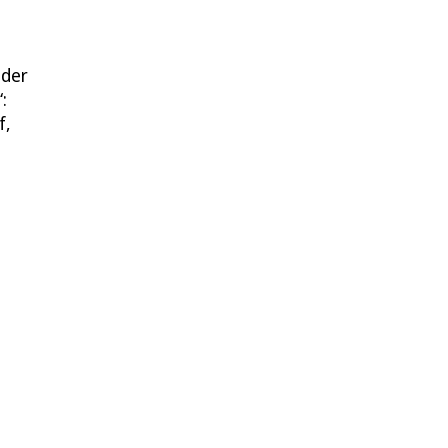
 der
:
f,