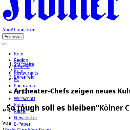
Abo
Abonnieren
Anmelden
Köln
Region
Startseite
Freizeit
Köln
Restaurants
Ehrenfeld
FC
Panorama
Artheater-Chefs zeigen neues Ku
Politik
Wirtschaft
Kultur
„So rough soll es bleiben“
Kölner 
Rätsel
Newsletter
Von
E-Paper
Maria Gambino-Freyn