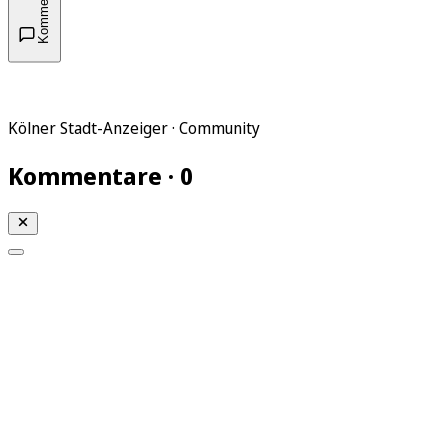
Kommentare
Kölner Stadt-Anzeiger · Community
Kommentare · 0
Mein KStA
Meine Artikel
Meine Region
Meine Newsletter
Mein KStA PLUS
Mein E-Paper