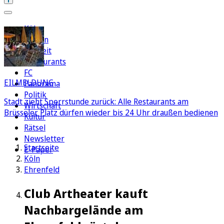
Köln
Region
Freizeit
Restaurants
FC
EILMELDUNG
Panorama
Politik
Stadt zieht Sperrstunde zurück: Alle Restaurants am
Wirtschaft
Brüsseler Platz dürfen wieder bis 24 Uhr draußen bedienen
Kultur
Rätsel
Newsletter
Startseite
E-Paper
Köln
Ehrenfeld
Club Artheater kauft
Nachbargelände am