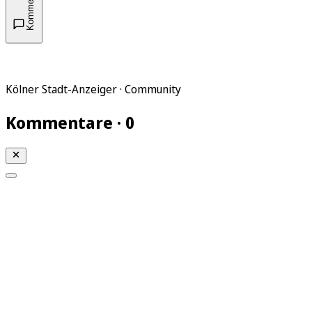
Kommentare
Kölner Stadt-Anzeiger · Community
Kommentare · 0
Mein KStA
Meine Artikel
Meine Region
Meine Newsletter
Mein KStA PLUS
Mein E-Paper