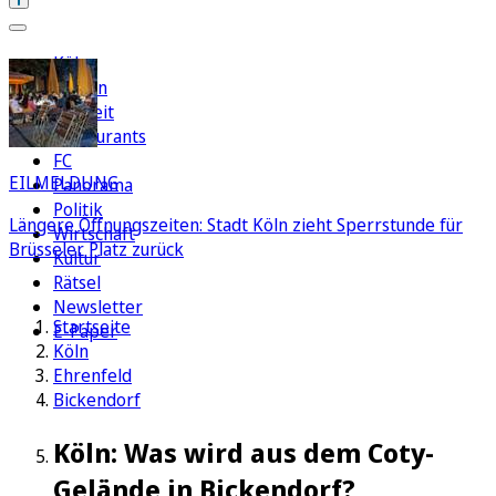
Köln
Region
Freizeit
Restaurants
FC
EILMELDUNG
Panorama
Politik
Längere Öffnungszeiten: Stadt Köln zieht Sperrstunde für
Wirtschaft
Brüsseler Platz zurück
Kultur
Rätsel
Newsletter
Startseite
E-Paper
Köln
Ehrenfeld
Bickendorf
Köln: Was wird aus dem Coty-
Gelände in Bickendorf?