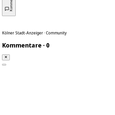
Kommentare
Kölner Stadt-Anzeiger · Community
Kommentare · 0
Mein KStA
Meine Artikel
Meine Region
Meine Newsletter
Mein KStA PLUS
Mein E-Paper