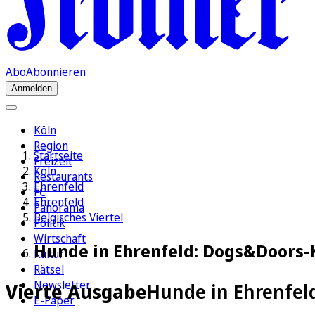
Abo
Abonnieren
Anmelden
Köln
Region
Startseite
Freizeit
Köln
Restaurants
Ehrenfeld
FC
Ehrenfeld
Panorama
Belgisches Viertel
Politik
Wirtschaft
Hunde in Ehrenfeld: Dogs&Doors-K
Kultur
Rätsel
Newsletter
Vierte Ausgabe
Hunde in Ehrenfel
E-Paper