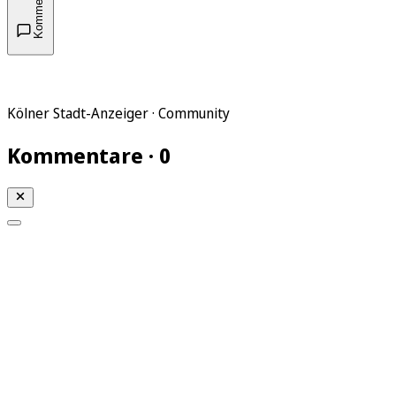
Kommentare
Kölner Stadt-Anzeiger · Community
Kommentare · 0
Mein KStA
Meine Artikel
Meine Region
Meine Newsletter
Mein KStA PLUS
Mein E-Paper