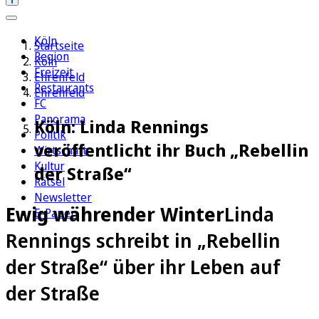
Köln
Startseite
Region
Köln
Freizeit
Ehrenfeld
Restaurants
Ehrenfeld
FC
Panorama
Köln: Linda Rennings
Politik
veröffentlicht ihr Buch „Rebellin
Wirtschaft
Kultur
der Straße“
Rätsel
Newsletter
Ewig währender Winter
Linda
E-Paper
Rennings schreibt in „Rebellin
der Straße“ über ihr Leben auf
der Straße