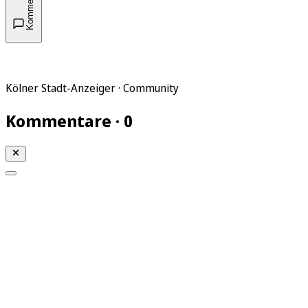
Kommentare
Kölner Stadt-Anzeiger · Community
Kommentare · 0
Mein KStA
Meine Artikel
Meine Region
Meine Newsletter
Mein KStA PLUS
Mein E-Paper