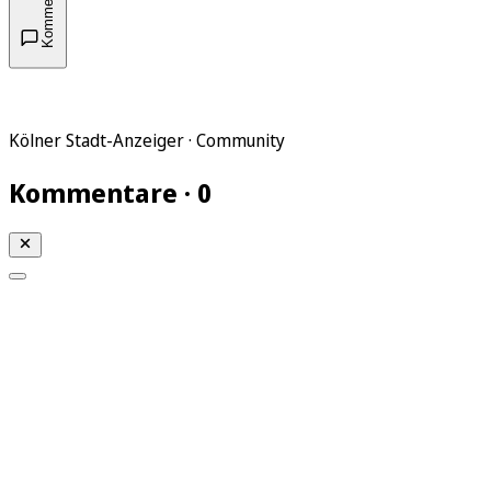
Kommentare
Kölner Stadt-Anzeiger · Community
Kommentare · 0
Mein KStA
Meine Artikel
Meine Region
Meine Newsletter
Mein KStA PLUS
Mein E-Paper