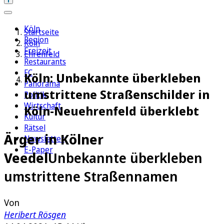
Köln
Startseite
Region
Köln
Freizeit
Ehrenfeld
Restaurants
FC
Köln: Unbekannte überkleben
Panorama
umstrittene Straßenschilder in
Politik
Wirtschaft
Köln-Neuehrenfeld überklebt
Kultur
Rätsel
Ärger in Kölner
Newsletter
E-Paper
Veedel
Unbekannte überkleben
umstrittene Straßennamen
Von
Heribert Rösgen