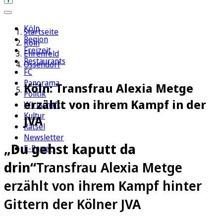
Köln
Startseite
Region
Köln
Freizeit
Ehrenfeld
Restaurants
Ossendorf
FC
Panorama
Köln: Transfrau Alexia Metge
Politik
erzählt von ihrem Kampf in der
Wirtschaft
Kultur
JVA
Rätsel
Newsletter
„Du gehst kaputt da
E-Paper
drin“
Transfrau Alexia Metge
erzählt von ihrem Kampf hinter
Gittern der Kölner JVA