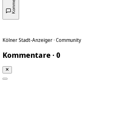
Kommentare
Kölner Stadt-Anzeiger · Community
Kommentare · 0
Mein KStA
Meine Artikel
Meine Region
Meine Newsletter
Mein KStA PLUS
Mein E-Paper