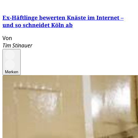
Ex-Häftlinge bewerten Knäste im Internet –
und so schneidet Köln ab
Von
Tim Stinauer
Merken