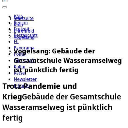
Köln
Startseite
Region
Köln
Freizeit
Ehrenfeld
Restaurants
Vogelsang
FC
Panorama
Vogelsang: Gebäude der
Politik
Gesamtschule Wasseramselweg
Wirtschaft
Kultur
ist pünktlich fertig
Rätsel
Newsletter
Trotz Pandemie und
E-Paper
Krieg
Gebäude der Gesamtschule
Wasseramselweg ist pünktlich
fertig