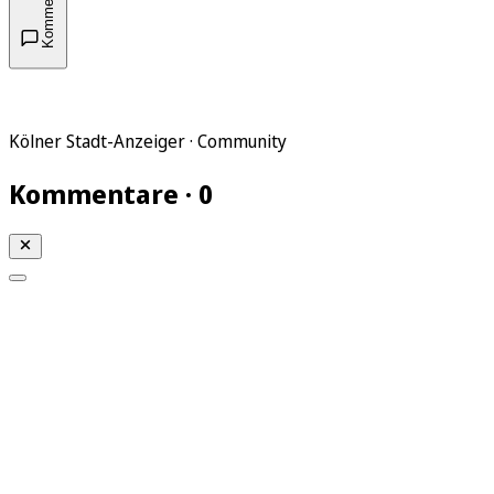
Kommentare
Kölner Stadt-Anzeiger · Community
Kommentare · 0
Mein KStA
Meine Artikel
Meine Region
Meine Newsletter
Mein KStA PLUS
Mein E-Paper