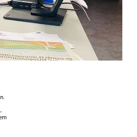
en.
,
dem