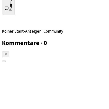
Kommentare
Kölner Stadt-Anzeiger · Community
Kommentare · 0
Mein KStA
Meine Artikel
Meine Region
Meine Newsletter
Mein KStA PLUS
Mein E-Paper