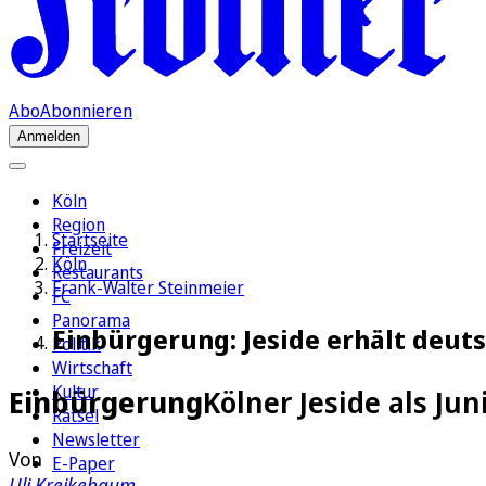
Abo
Abonnieren
Anmelden
Köln
Region
Startseite
Freizeit
Köln
Restaurants
Frank-Walter Steinmeier
FC
Panorama
Einbürgerung: Jeside erhält deut
Politik
Wirtschaft
Kultur
Einbürgerung
Kölner Jeside als Ju
Rätsel
Newsletter
Von
E-Paper
Uli Kreikebaum