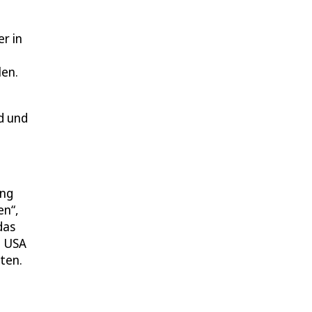
r in
len.
d und
ung
en“,
das
e USA
ten.