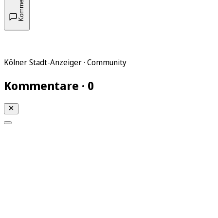
Kommentare
Kölner Stadt-Anzeiger · Community
Kommentare · 0
Mein KStA
Meine Artikel
Meine Region
Meine Newsletter
Mein KStA PLUS
Mein E-Paper