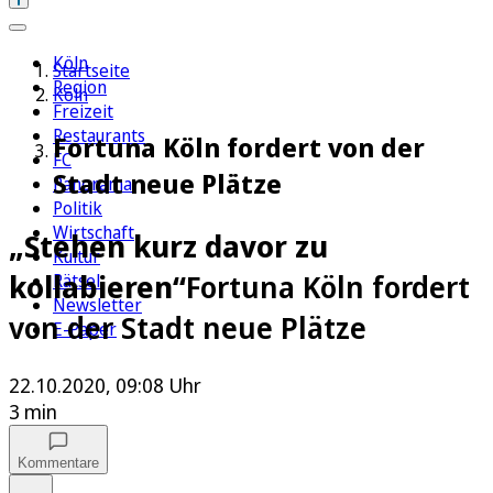
Köln
Startseite
Region
Köln
Freizeit
Restaurants
Fortuna Köln fordert von der
FC
Stadt neue Plätze
Panorama
Politik
Wirtschaft
„Stehen kurz davor zu
Kultur
kollabieren“
Fortuna Köln fordert
Rätsel
Newsletter
von der Stadt neue Plätze
E-Paper
22.10.2020, 09:08 Uhr
3 min
Kommentare
Auf Google bevorzugen