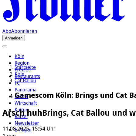
Abo
Abonnieren
Anmelden
Köln
Region
Startseite
Freizeit
Köln
Restaurants
Cat Ballou
FC
Panorama
Gamescom Köln: Brings und Cat Ba
Politik
Wirtschaft
Kultur
Arsch huh
Brings, Cat Ballou und 
Rätsel
Newsletter
11.08.2025, 15:54 Uhr
E-Paper
1 min