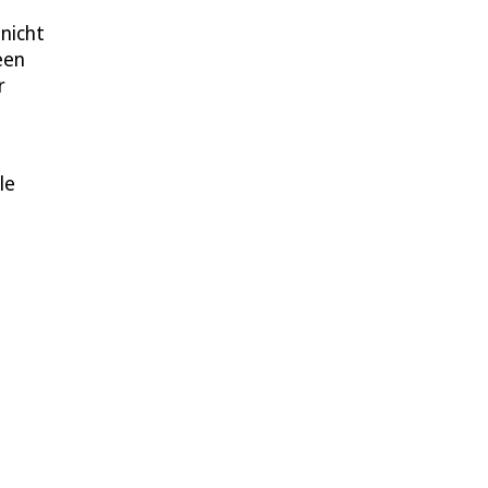
nicht
een
r
le