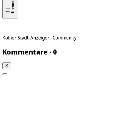
Kommentare
Kölner Stadt-Anzeiger · Community
Kommentare · 0
Mein KStA
Meine Artikel
Meine Region
Meine Newsletter
Mein KStA PLUS
Mein E-Paper