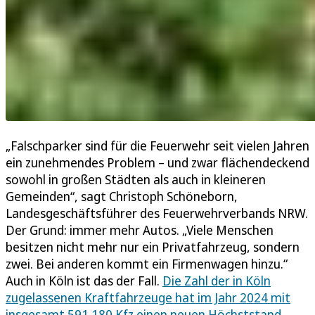
„Falschparker sind für die Feuerwehr seit vielen Jahren
ein zunehmendes Problem – und zwar flächendeckend
sowohl in großen Städten als auch in kleineren
Gemeinden“, sagt Christoph Schöneborn,
Landesgeschäftsführer des Feuerwehrverbands NRW.
Der Grund: immer mehr Autos. „Viele Menschen
besitzen nicht mehr nur ein Privatfahrzeug, sondern
zwei. Bei anderen kommt ein Firmenwagen hinzu.“
Auch in Köln ist das der Fall.
Die Zahl der in Köln
zugelassenen Kraftfahrzeuge hat im Jahr 2024 mit
insgesamt 591.180 Kfz einen neuen Höchststand