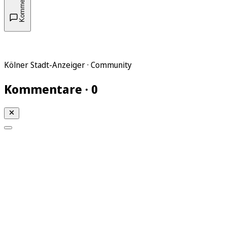
Kommentare
Kölner Stadt-Anzeiger · Community
Kommentare · 0
Mein KStA
Meine Artikel
Meine Region
Meine Newsletter
Mein KStA PLUS
Mein E-Paper