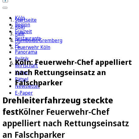
Köln
Startseite
Region
Köln
Freizeit
Kalk
Restaurants
Humboldt/Gremberg
FC
Feuerwehr Köln
Panorama
Politik
Köln: Feuerwehr-Chef appelliert
Wirtschaft
nach Rettungseinsatz an
Kultur
Rätsel
Falschparker
Newsletter
E-Paper
Drehleiterfahrzeug steckte
fest
Kölner Feuerwehr-Chef
appelliert nach Rettungseinsatz
an Falschparker