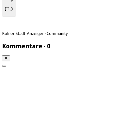
Kommentare
Kölner Stadt-Anzeiger · Community
Kommentare · 0
Mein KStA
Meine Artikel
Meine Region
Meine Newsletter
Mein KStA PLUS
Mein E-Paper