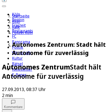
Köln
Startseite
Region
Köln
Freizeit
Kalk
Restaurants
Polizei Köln
FC
Panorama
Autonomes Zentrum: Stadt hält
Politik
Autonome für zuverlässig
Wirtschaft
Kultur
Rätsel
Autonomes Zentrum
Stadt hält
Newsletter
Autonome für zuverlässig
E-Paper
27.09.2013, 08:37 Uhr
2 min
Kommentare
Auf Google bevorzugen