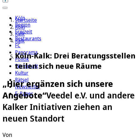
Köln
Startseite
Region
Köln
Freizeit
Kalk
Restaurants
Kalk
FC
Panorama
Köln-Kalk: Drei Beratungsstellen
Politik
teilen sich neue Räume
Wirtschaft
Kultur
Rätsel
„Hier ergänzen sich unsere
Newsletter
Angebote“
Veedel e.V. und andere
E-Paper
Kalker Initiativen ziehen an
neuen Standort
Von