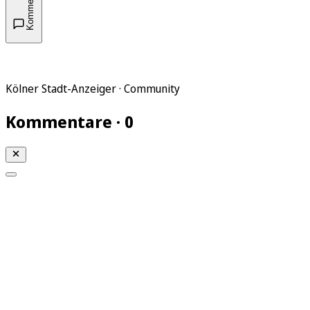
Kommentare
Kölner Stadt-Anzeiger · Community
Kommentare · 0
Mein KStA
Meine Artikel
Meine Region
Meine Newsletter
Mein KStA PLUS
Mein E-Paper