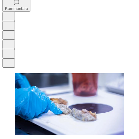
Kommentare
Auf Google bevorzugen
Anhören
Schrift
Merken
Drucken
Teilen