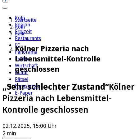
Köln
Startseite
Region
Köln
Freizeit
Kalk
Restaurants
FC
Kölner Pizzeria nach
Panorama
Lebensmittel-Kontrolle
Politik
Wirtschaft
geschlossen
Kultur
Rätsel
„Sehr schlechter Zustand“
Kölner
Newsletter
E-Paper
Pizzeria nach Lebensmittel-
Kontrolle geschlossen
02.12.2025, 15:00 Uhr
2 min