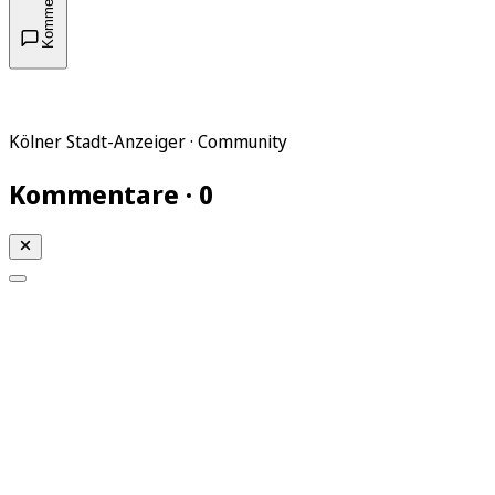
Kommentare
Kölner Stadt-Anzeiger · Community
Kommentare · 0
Mein KStA
Meine Artikel
Meine Region
Meine Newsletter
Mein KStA PLUS
Mein E-Paper